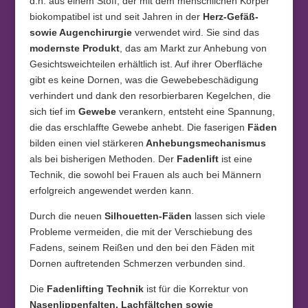
d.h. aus einem Stoff, der mit dem menschlichen Körper
biokompatibel ist und seit Jahren in der
Herz-Gefäß-
sowie Augenchirurgie
verwendet wird. Sie sind das
modernste Produkt
, das am Markt zur Anhebung von
Gesichtsweichteilen erhältlich ist. Auf ihrer Oberfläche
gibt es keine Dornen, was die Gewebebeschädigung
verhindert und dank den resorbierbaren Kegelchen, die
sich tief im
Gewebe
verankern, entsteht eine Spannung,
die das erschlaffte Gewebe anhebt. Die faserigen
Fäden
bilden einen viel stärkeren
Anhebungsmechanismus
als bei bisherigen Methoden. Der
Fadenlift
ist eine
Technik, die sowohl bei Frauen als auch bei Männern
erfolgreich angewendet werden kann.
Durch die neuen
Silhouetten-Fäden
lassen sich viele
Probleme vermeiden, die mit der Verschiebung des
Fadens, seinem Reißen und den bei den Fäden mit
Dornen auftretenden Schmerzen verbunden sind.
Die
Fadenlifting Technik
ist für die Korrektur von
Nasenlippenfalten, Lachfältchen sowie